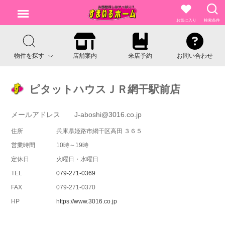
お気に入り
検索条件
物件を探す
店舗案内
来店予約
お問い合わせ
ピタットハウスＪＲ網干駅前店
メールアドレス J-aboshi@3016.co.jp
住所
兵庫県姫路市網干区高田 ３６５
営業時間
10時～19時
定休日
火曜日・水曜日
TEL
079-271-0369
FAX
079-271-0370
HP
https://www.3016.co.jp