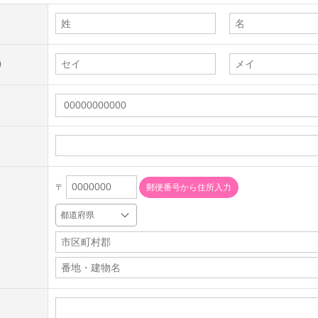
)
〒
郵便番号から住所入力