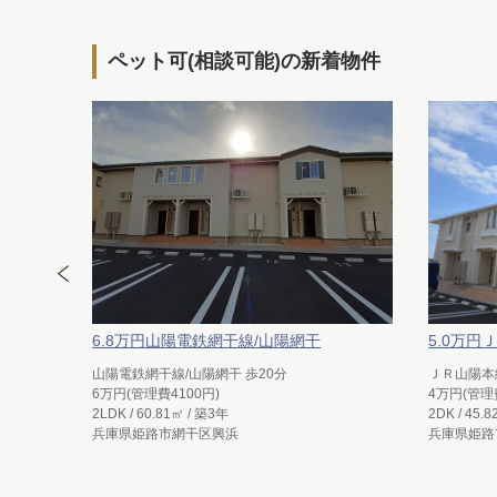
ペット可(相談可能)の新着物件
6.8万円山陽電鉄網干線/山陽網干
5.0万円
山陽電鉄網干線/山陽網干 歩20分
ＪＲ山陽本線
6万円(管理費4100円)
4万円(管理
2LDK / 60.81㎡ / 築3年
2DK / 45.
兵庫県姫路市網干区興浜
兵庫県姫路