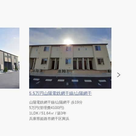
5.5万円山陽電鉄網干線/山陽網干
6.5万
山陽電鉄網干線/山陽網干 歩19分
山陽電鉄
5万円(管理費4100円)
6万円(管
1LDK / 51.64㎡ / 築3年
2LDK / 
兵庫県姫路市網干区興浜
兵庫県姫