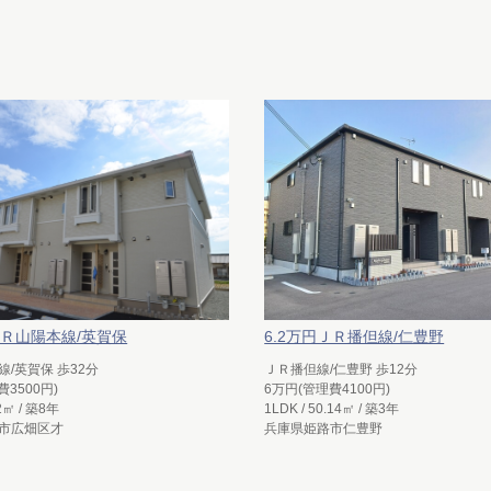
ＪＲ山陽本線/英賀保
6.2万円ＪＲ播但線/仁豊野
/英賀保 歩32分
ＪＲ播但線/仁豊野 歩12分
費3500円)
6万円(管理費4100円)
82㎡ / 築8年
1LDK / 50.14㎡ / 築3年
市広畑区才
兵庫県姫路市仁豊野